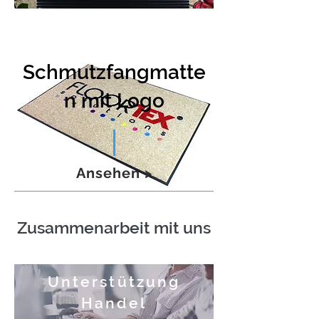
Schmutzfangmatte
n mit Logo
Ansehen >
Zusammenarbeit mit uns
Unterstützung
Handel