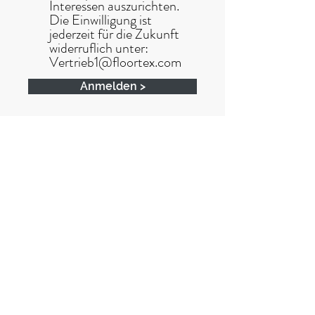
Interessen auszurichten.
Die Einwilligung ist
jederzeit für die Zukunft
widerruflich unter:
Vertrieb1@floortex.com
Anmelden >
Datenschutzerklärung lesen
Folgen Sie uns
Kontakt
vertrieb@floortex.com
+49 (0)621 729 678 00
Informationen