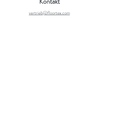
Kontakt
vertrieb@floortex.com
+49 (0)621 729 678 00
Informationen
Datenschutz
Cookies
Verkaufs- & Lieferbedingungen
Warn-und pflegehinweise
Garantien
Impressum
Adresse
Floortex Europe Ltd.
Lager und Logistikzentrum für Europa
Eisenbahnstr. 14
68199 Mannheim