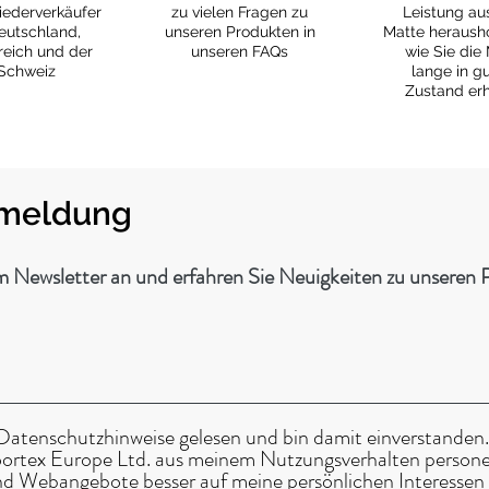
ederverkäufer
zu vielen Fragen zu
Leistung aus
eutschland,
unseren Produkten in
Matte heraush
reich und der
unseren FAQs
wie Sie die
Schweiz
lange in g
Zustand erh
nmeldung
m Newsletter an und erfahren Sie Neuigkeiten zu unseren
Datenschutzhinweise gelesen und bin damit einverstanden.
loortex Europe Ltd. aus meinem Nutzungsverhalten person
nd Webangebote besser auf meine persönlichen Interessen 