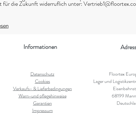
eit für die Zukunft widerruflich unter: Vertrieb1@floortex.c
esen
Informationen
Adres
Datenschutz
Floortex Euro
Cookies
Lager und Logistikzen
Verkaufs- & Lieferbedingungen
Eisenbahnst
Warn-und pflegehinweise
68199 Mann
Garantien
Deutschl
Impressum