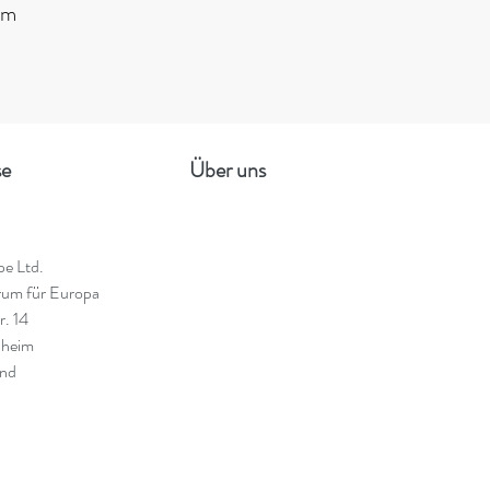
om
se
Über uns
pe Ltd.
trum für Europa
r. 14
heim
and